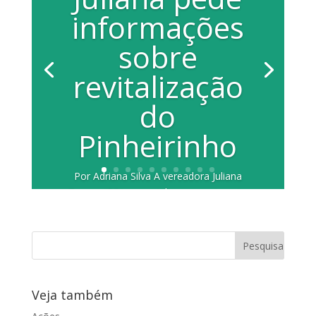
informações
sobre
revitalização
do
Pinheirinho
Por Adriana Silva A vereadora Juliana
Damus (PP) encaminhou requerimento
ao prefeito Edinho Silva (PT)
solicitando...
Veja também