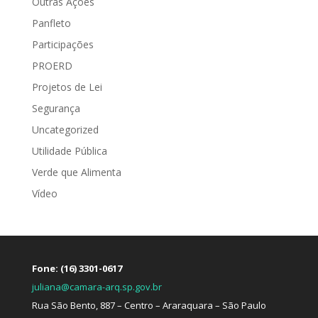
Outras Ações
Panfleto
Participações
PROERD
Projetos de Lei
Segurança
Uncategorized
Utilidade Pública
Verde que Alimenta
Vídeo
Fone: (16) 3301-0617
juliana@camara-arq.sp.gov.br
Rua São Bento, 887 – Centro – Araraquara – São Paulo