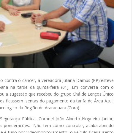
o contra o câncer, a vereadora Juliana Damus (PP) esteve
ana na tarde da quinta-feira (01). Em conversa com o
evou a sugestão que recebeu do grupo Chá de Lenços Único
es ficassem isentas do pagamento da tarifa de Área Azul,
ncológico da Região de Araraquara (Cora).
egurança Pública, Coronel João Alberto Nogueira Júnior,
as ponderações. “Não tem como controlar, acaba abrindo
oje é tudo por videomonitoramento, o veículo ficaria isento