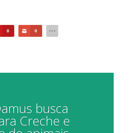
0
0
 Damus busca
ara Creche e