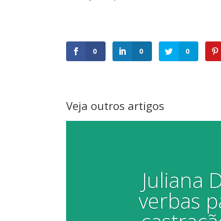
0
0
0
Veja outros artigos
Juliana
verbas p