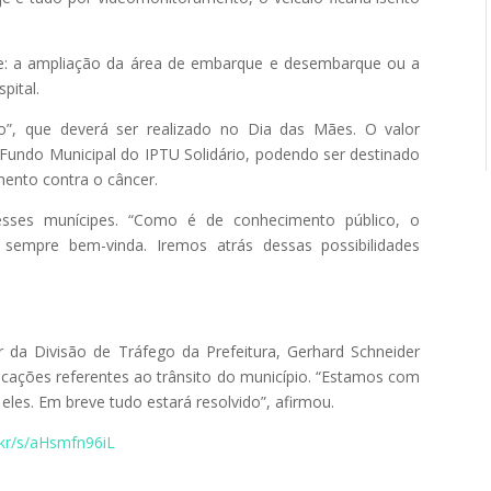
de: a ampliação da área de embarque e desembarque ou a
pital.
o”, que deverá ser realizado no Dia das Mães. O valor
 Fundo Municipal do IPTU Solidário, podendo ser destinado
ento contra o câncer.
esses munícipes. “Como é de conhecimento público, o
 sempre bem-vinda. Iremos atrás dessas possibilidades
da Divisão de Tráfego da Prefeitura, Gerhard Schneider
dicações referentes ao trânsito do município. “Estamos com
les. Em breve tudo estará resolvido”, afirmou.
c.kr/s/aHsmfn96iL