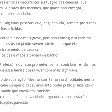
ras e físicas decorrentes à situação das crianças, que
ral. A bisavó dos meninos, que quase não enxerga,
material reciclado.
eu algumas pessoas que, segundo ela, sempre procuram
ios e fraldas.
arotos é ainda mais grave, pois não conseguem cadeiras
e eles usam já não servem direito – porque eles
do tratamento de cada um.
 os pés e mãos e cadeira de banho.
refeito) nos comprometemos a contribuir e dar os
e essa família possa viver com mais dignidade.
mplo de superação. Mesmo com tamanha dificuldade, nem a
 cabe cumprir o papel, enquanto poder público, fazendo o
 de saúde que envolvem, também,
casa, que é a nossa cidade, logo outras mais estarão
tuações parecida!