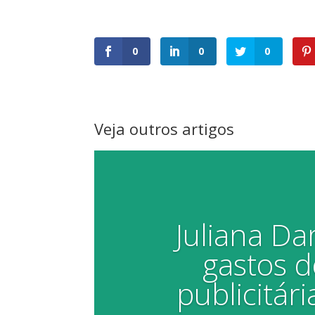
0
0
0
Veja outros artigos
Juliana D
gastos 
publicitári