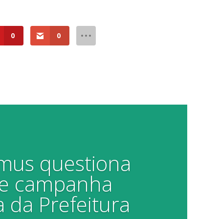
0
0
amus questiona
de campanha
a da Prefeitura