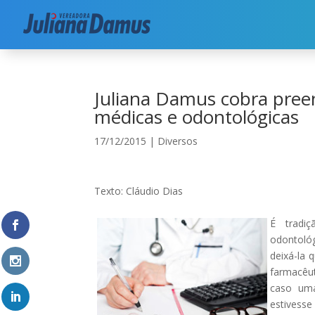
Início
|
Diversos
|
Juliana Damus cobra preenchi
Juliana Damus cobra preen
médicas e odontológicas
17/12/2015
|
Diversos
Texto: Cláudio Dias
É tradi
odontoló
deixá-la 
farmacêut
caso uma
estivess