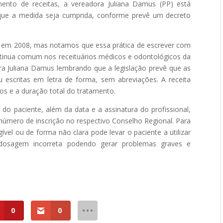
mento de receitas, a vereadora Juliana Damus (PP) está
que a medida seja cumprida, conforme prevê um decreto
ura em 2008, mas notamos que essa prática de escrever com
ontinua comum nos receituários médicos e odontológicos da
ora Juliana Damus lembrando que a legislação prevê que as
ou escritas em letra de forma, sem abreviações. A receita
s e a duração total do tratamento.
 do paciente, além da data e a assinatura do profissional,
 número de inscrição no respectivo Conselho Regional. Para
gível ou de forma não clara pode levar o paciente a utilizar
osagem incorreta podendo gerar problemas graves e
0
0