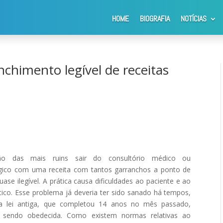
HOME
BIOGRAFIA
NOTÍCIAS
mento legível de receitas médicas e odontológicas
chimento legível de receitas
ção das mais ruins sair do consultório médico ou
gico com uma receita com tantos garranchos a ponto de
quase ilegível. A prática causa dificuldades ao paciente e ao
ico. Esse problema já deveria ter sido sanado há tempos,
 lei antiga, que completou 14 anos no mês passado,
e sendo obedecida. Como existem normas relativas ao