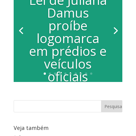
Damus
proíbe
logomarca
em prédios e
veículos
oficiais
Por Cláudio Dias A cada novo mandato
quem assume o Executivo costuma
alterar as cores dos prédios públicos,
além de...
Veja também