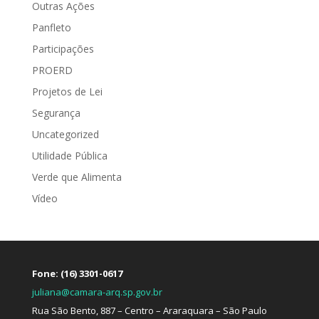
Outras Ações
Panfleto
Participações
PROERD
Projetos de Lei
Segurança
Uncategorized
Utilidade Pública
Verde que Alimenta
Vídeo
Fone: (16) 3301-0617
juliana@camara-arq.sp.gov.br
Rua São Bento, 887 – Centro – Araraquara – São Paulo