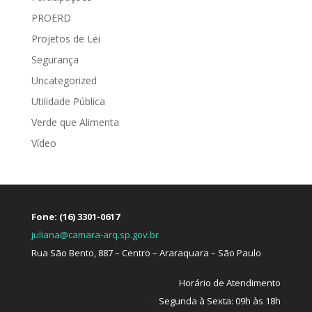
PROERD
Projetos de Lei
Segurança
Uncategorized
Utilidade Pública
Verde que Alimenta
Vídeo
Fone: (16) 3301-0617
juliana@camara-arq.sp.gov.br
Rua São Bento, 887 – Centro – Araraquara – São Paulo
Horário de Atendimento
—
Segunda à Sexta: 09h às 18h