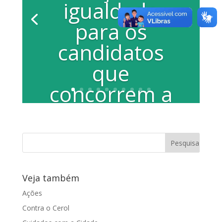
igualdade
para os
candidatos
que
concorrem a
uma vaga em
vestibulares
A vereadora Juliana Damus através de
requerimento pede condições de
Veja também
igualdade para os candidatos...
Ações
Contra o Cerol