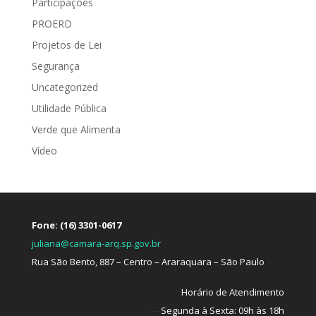
Participações
PROERD
Projetos de Lei
Segurança
Uncategorized
Utilidade Pública
Verde que Alimenta
Vídeo
Fone: (16) 3301-0617
juliana@camara-arq.sp.gov.br
Rua São Bento, 887 – Centro – Araraquara – São Paulo
Horário de Atendimento
—
Segunda à Sexta: 09h às 18h