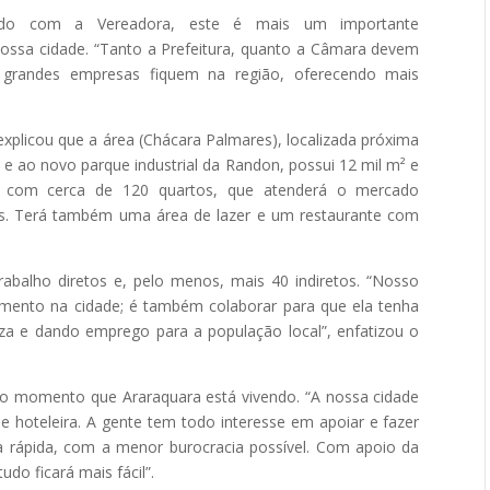
do com a Vereadora, este é mais um importante
nossa cidade. “Tanto a Prefeitura, quanto a Câmara devem
e grandes empresas fiquem na região, oferecendo mais
explicou que a área (Chácara Palmares), localizada próxima
e ao novo parque industrial da Randon, possui 12 mil m² e
l, com cerca de 120 quartos, que atenderá o mercado
ntos. Terá também uma área de lazer e um restaurante com
rabalho diretos e, pelo menos, mais 40 indiretos. “Nosso
mento na cidade; é também colaborar para que ela tenha
eza e dando emprego para a população local”, enfatizou o
m o momento que Araraquara está vivendo. “A nossa cidade
e hoteleira. A gente tem todo interesse em apoiar e fazer
ma rápida, com a menor burocracia possível. Com apoio da
udo ficará mais fácil”.