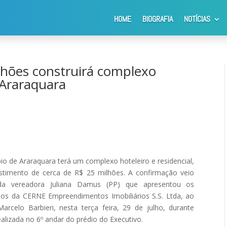
HOME
BIOGRAFIA
NOTÍCIAS
s construirá complexo hoteleiro e residencial em Araraquara
lhões construirá complexo
 Araraquara
io de Araraquara terá um complexo hoteleiro e residencial,
stimento de cerca de R$ 25 milhões. A confirmação veio
da vereadora Juliana Damus (PP) que apresentou os
ios da CERNE Empreendimentos Imobiliários S.S. Ltda, ao
Marcelo Barbieri, nesta terça feira, 29 de julho, durante
ealizada no 6º andar do prédio do Executivo.