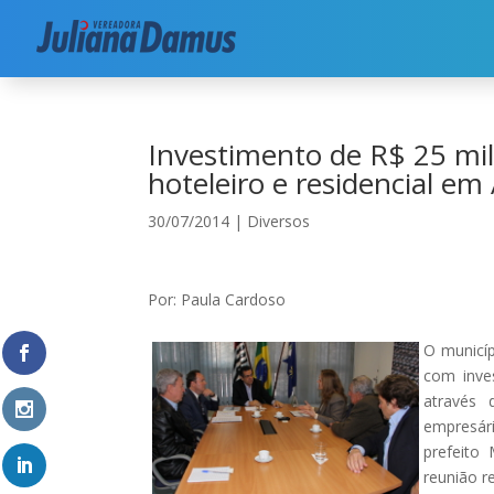
Início
|
Diversos
|
Investimento de R$ 25 milhõe
Investimento de R$ 25 mi
hoteleiro e residencial em
30/07/2014
|
Diversos
Por: Paula Cardoso
O municíp
com inve
através 
empresár
prefeito 
reunião r