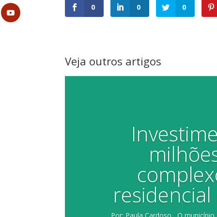
0
0
0
Veja outros artigos
Investim
milhões
complexo
residencia
Por: Paula Cardoso O município 