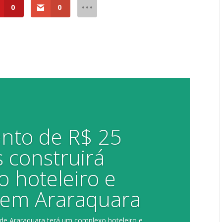
0
0
ento de R$ 25
 construirá
 hoteleiro e
l em Araraquara
de Araraquara terá um complexo hoteleiro e