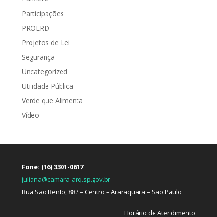
Participações
PROERD
Projetos de Lei
Segurança
Uncategorized
Utilidade Pública
Verde que Alimenta
Vídeo
Fone: (16) 3301-0617
juliana@camara-arq.sp.gov.br
Rua São Bento, 887 – Centro – Araraquara – São Paulo
Horário de Atendimento