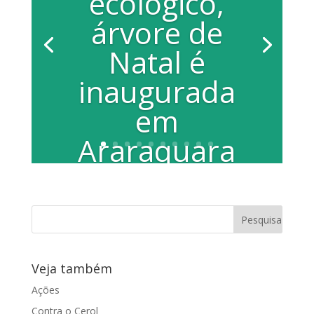
ecológico,
árvore de
Natal é
inaugurada
em
Araraquara
Árvore de Natal foi feita com garrafas
pet. A vereadora Juliana Damus
participou do desenvolvimento do
projeto Na...
Veja também
Ações
Contra o Cerol