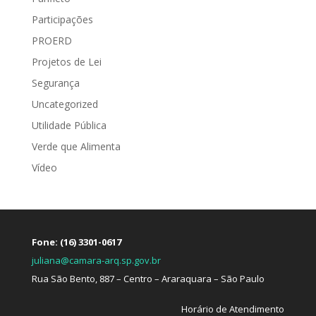
Participações
PROERD
Projetos de Lei
Segurança
Uncategorized
Utilidade Pública
Verde que Alimenta
Vídeo
Fone: (16) 3301-0617
juliana@camara-arq.sp.gov.br
Rua São Bento, 887 – Centro – Araraquara – São Paulo
Horário de Atendimento