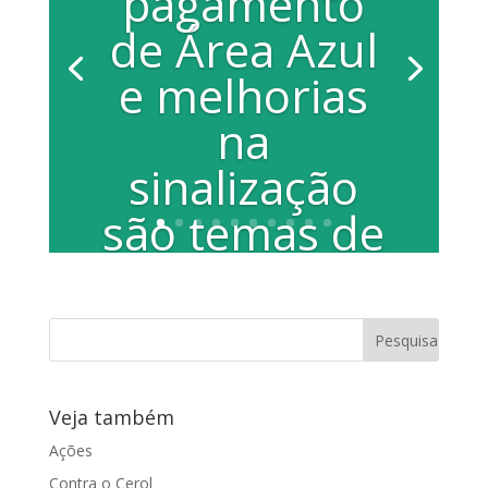
pagamento
de Área Azul
e melhorias
na
sinalização
são temas de
reunião
Na quinta-feira (10), a vereadora Juliana
Damus (Progressistas) se reuniu com o
coordenador de Mobilidade Urbana,...
Veja também
Ações
Contra o Cerol