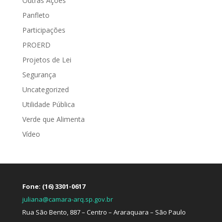
Outras Ações
Panfleto
Participações
PROERD
Projetos de Lei
Segurança
Uncategorized
Utilidade Pública
Verde que Alimenta
Vídeo
Fone: (16) 3301-0617
juliana@camara-arq.sp.gov.br
Rua São Bento, 887 – Centro – Araraquara – São Paulo