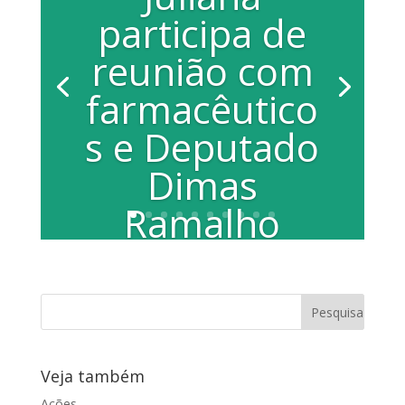
participa de
reunião com
farmacêutico
s e Deputado
Dimas
Ramalho
Após encaminhar requerimento
solicitando apoio da Câmara do
Deputados, Senado Federal e Ministro
da...
Veja também
Ações