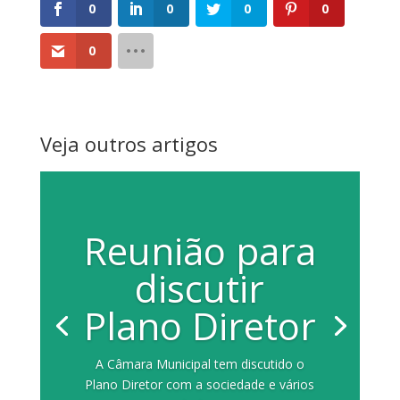
0
0
0
0
0
Veja outros artigos
Reunião para
discutir
Plano Diretor
A Câmara Municipal tem discutido o
Plano Diretor com a sociedade e vários