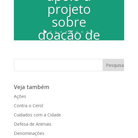
projeto
sobre
doação de
órgãos
Proposta que tramita no Senado
Federal garante que desejo do doador
seja cumprida, sem necessidade de
concordância da...
Veja também
Ações
Contra o Cerol
Cuidados com a Cidade
Defesa de Animais
Denominações