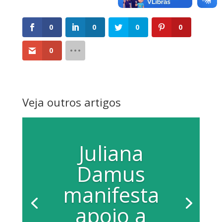
0
0
0
0
0
Veja outros artigos
Juliana
Damus
manifesta
apoio a