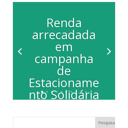
Renda
arrecadada
em
campanha
de
Estacioname
nto Solidária
auxiliará
tratamento