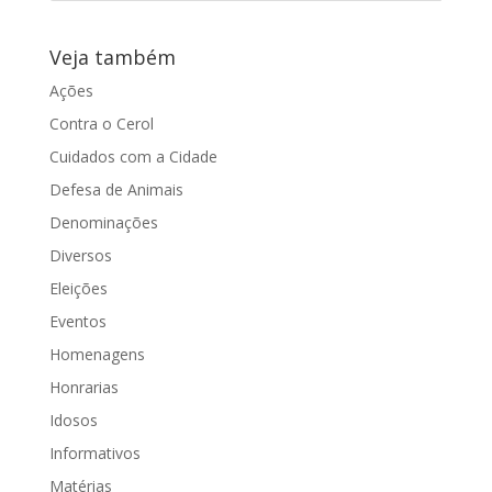
de pacientes
com câncer
Veja também
Ações
Juliana Damus participou da iniciativa e
Contra o Cerol
esteve presente durante solenidade de
entrega do valor angariado Na tarde
Cuidados com a Cidade
da...
Defesa de Animais
Denominações
Diversos
Eleições
Eventos
Homenagens
Honrarias
Idosos
Informativos
Matérias