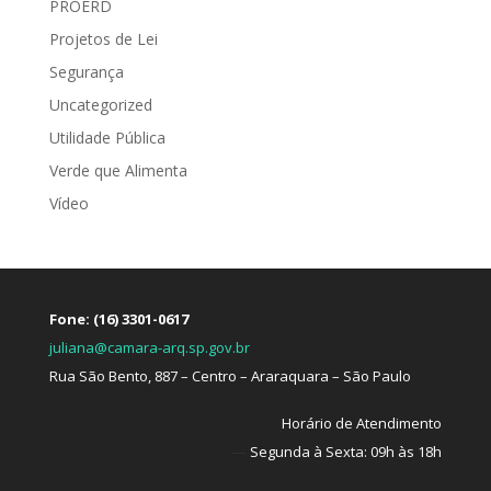
PROERD
Projetos de Lei
Segurança
Uncategorized
Utilidade Pública
Verde que Alimenta
Vídeo
Fone: (16) 3301-0617
juliana@camara-arq.sp.gov.br
Rua São Bento, 887 – Centro – Araraquara – São Paulo
Horário de Atendimento
—
Segunda à Sexta: 09h às 18h