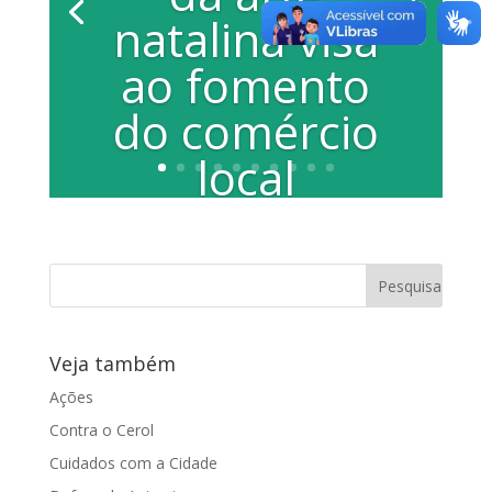
natalina visa
ao fomento
do comércio
local
Idealizada pela vereadora Juliana Damus
e artistas da cidade, a campanha tem
como objetivo tornar atrair turistas e...
Veja também
Ações
Contra o Cerol
Cuidados com a Cidade