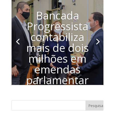
Bancada
Progressista
contabiliza
mais de dois
milhões em
emendas
parlamentar
es
A Bancada Progressistas em Araraquara
formada pelos vereadores Roger
Mendes, Juliana Damus e Cabo Magal