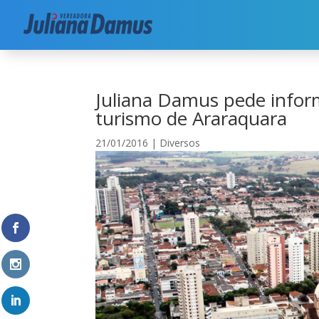
Início
|
Diversos
|
Juliana Damus pede informaç
Juliana Damus pede infor
turismo de Araraquara
21/01/2016
|
Diversos