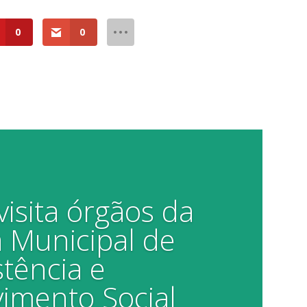
0
0
isita órgãos da
a Municipal de
stência e
imento Social