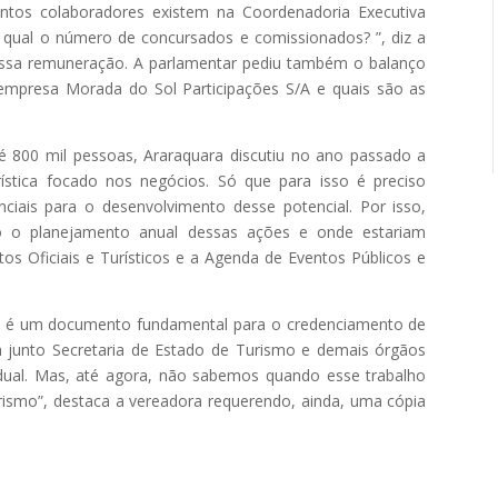
ntos colaboradores existem na Coordenadoria Executiva
, qual o número de concursados e comissionados? ”, diz a
essa remuneração. A parlamentar pediu também o balanço
a empresa Morada do Sol Participações S/A e quais são as
 800 mil pessoas, Araraquara discutiu no ano passado a
rística focado nos negócios. Só que para isso é preciso
nciais para o desenvolvimento desse potencial. Por isso,
o o planejamento anual dessas ações e onde estariam
tos Oficiais e Turísticos e a Agenda de Eventos Públicos e
o é um documento fundamental para o credenciamento de
ta junto Secretaria de Estado de Turismo e demais órgãos
adual. Mas, até agora, não sabemos quando esse trabalho
rismo”, destaca a vereadora requerendo, ainda, uma cópia