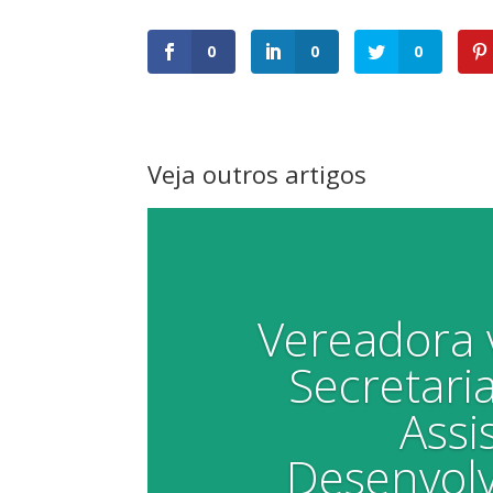
0
0
0
Veja outros artigos
Vereadora v
Secretari
Assi
Desenvolv