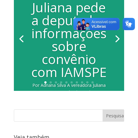
Juliana pede
a deputados
informações
sobre
convênio
com IAMSPE
Por Adriana Silva A vereadora Juliana
Damus (PP) está solicitando aos
deputados Roberto Massafera (PSDB)
e...
Veja também