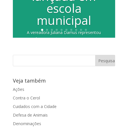
escola
municipal
A vereadora Juliana Damus representou
a Câmara no evento Conscientizar os
jovens sobre os perigos do uso de
linhas...
Veja também
Ações
Contra o Cerol
Cuidados com a Cidade
Defesa de Animais
Denominações