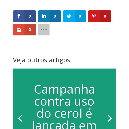
0
0
0
0
0
Veja outros artigos
Campanha
contra uso
do cerol é
lançada em