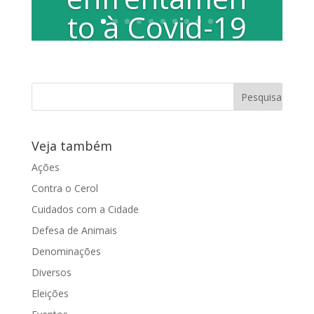
to à Covid-19
Emenda parlamentar foi viabilizada por
deputado federal atendendo solicitação
dos vereadores da bancada do Partido...
Veja também
Ações
Contra o Cerol
Cuidados com a Cidade
Defesa de Animais
Denominações
Diversos
Eleições