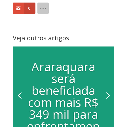
0
Veja outros artigos
Araraquara
será
beneficiada
com mais R$
349 mil para
enfrentamen