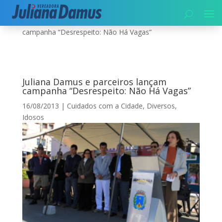
Início
|
Diversos
|
Juliana Damus e parceiros lançam
campanha “Desrespeito: Não Há Vagas”
Juliana Damus e parceiros lançam
campanha “Desrespeito: Não Há Vagas”
16/08/2013
|
Cuidados com a Cidade
,
Diversos
,
Idosos