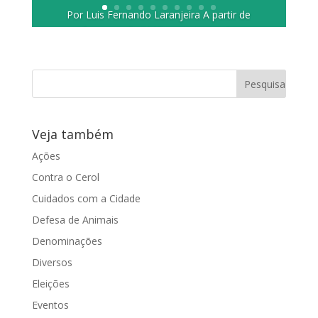
Por Luis Fernando Laranjeira A partir de
fevereiro de 2012, integrantes do
Núcleo de Auto Cuidado (NAC)
deverão...
Veja também
Ações
Contra o Cerol
Cuidados com a Cidade
Defesa de Animais
Denominações
Diversos
Eleições
Eventos