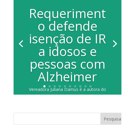
Requeriment
o defende
isenção de IR
a idosos e
pessoas com
Alzheimer
Vereadora Juliana Damus é a autora do
documento Lei de 1988 assegura
isenção total do Imposto de Renda a
aposentados e...