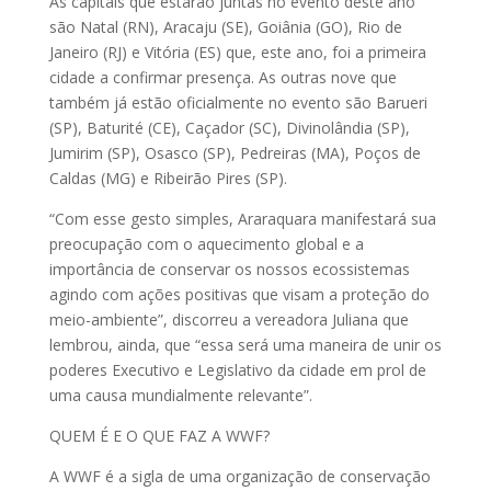
As capitais que estarão juntas no evento deste ano
são Natal (RN), Aracaju (SE), Goiânia (GO), Rio de
Janeiro (RJ) e Vitória (ES) que, este ano, foi a primeira
cidade a confirmar presença. As outras nove que
também já estão oficialmente no evento são Barueri
(SP), Baturité (CE), Caçador (SC), Divinolândia (SP),
Jumirim (SP), Osasco (SP), Pedreiras (MA), Poços de
Caldas (MG) e Ribeirão Pires (SP).
“Com esse gesto simples, Araraquara manifestará sua
preocupação com o aquecimento global e a
importância de conservar os nossos ecossistemas
agindo com ações positivas que visam a proteção do
meio-ambiente”, discorreu a vereadora Juliana que
lembrou, ainda, que “essa será uma maneira de unir os
poderes Executivo e Legislativo da cidade em prol de
uma causa mundialmente relevante”.
QUEM É E O QUE FAZ A WWF?
A WWF é a sigla de uma organização de conservação