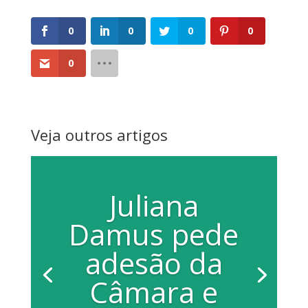
0
0
0
0
0
Veja outros artigos
Juliana
Damus pede
adesão da
Câmara e