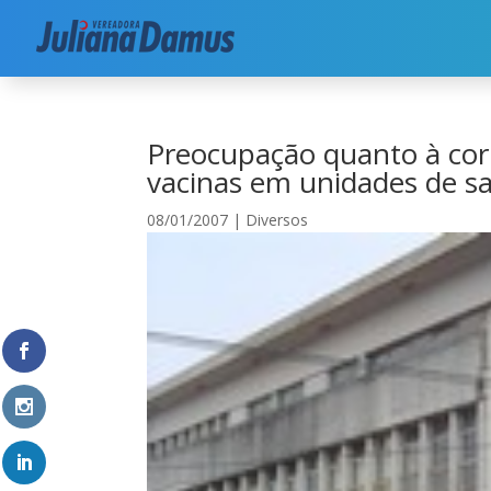
Início
|
Diversos
|
Preocupação quanto à corret
Preocupação quanto à corr
vacinas em unidades de s
08/01/2007
|
Diversos