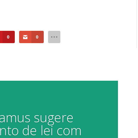
0
0
Damus sugere
to de lei com