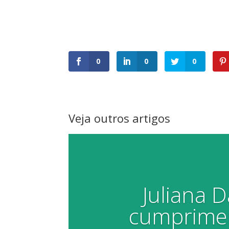
0
0
0
Veja outros artigos
Juliana 
cumprimen