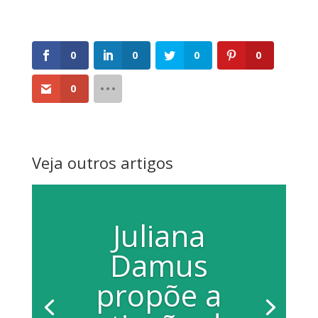
0
0
0
0
0
Veja outros artigos
Juliana
Damus
propõe a