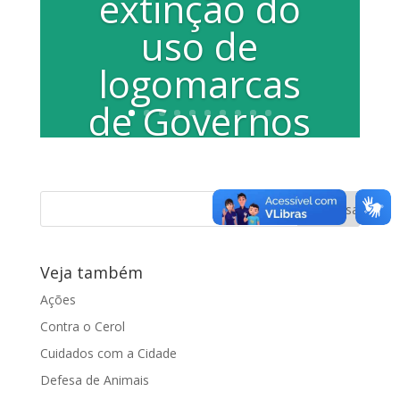
extinção do
uso de
logomarcas
de Governos
Por Claudio Dias A cada novo mandato
quem assume o Executivo costuma
alterar as cores dos prédios públicos,
além de...
Veja também
Ações
Contra o Cerol
Cuidados com a Cidade
Defesa de Animais