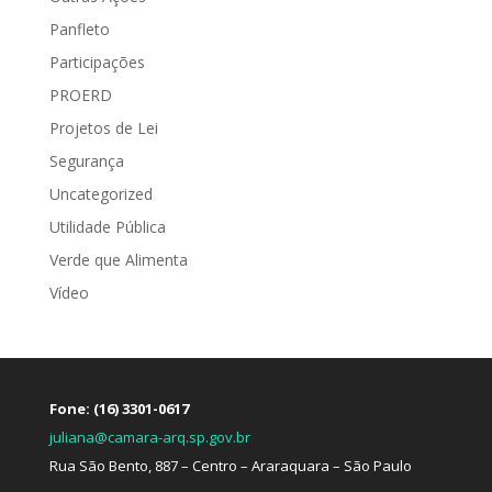
Panfleto
Participações
PROERD
Projetos de Lei
Segurança
Uncategorized
Utilidade Pública
Verde que Alimenta
Vídeo
Fone: (16) 3301-0617
juliana@camara-arq.sp.gov.br
Rua São Bento, 887 – Centro – Araraquara – São Paulo