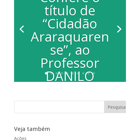
título de
“Cidadão
Araraquaren
se”, ao
Professor
DANILO
SANTOS DE
MIRANDA
PROJETO DE DECRETO LEGISLATIVO Nº
027 /03. Fica conferido, nos termos do
Veja também
artigo 1º, parágrafo...
Ações