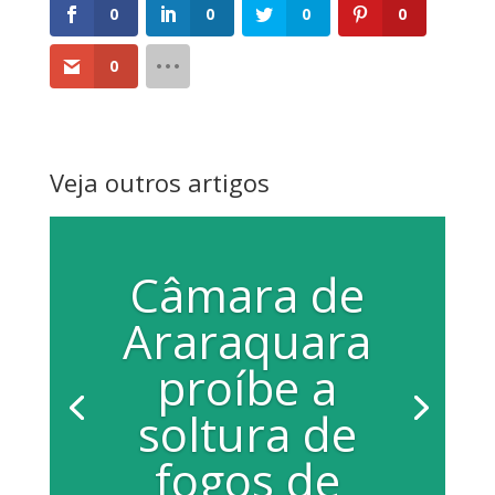
0
0
0
0
0
Veja outros artigos
Câmara de
Araraquara
proíbe a
soltura de
fogos de