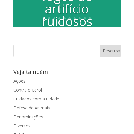
artifício
ruidosos
Para entrar em vigor, projeto, de autoria
da vereadora Juliana Damus, depende
agora da sanção do Prefeito Não são...
Veja também
Ações
Contra o Cerol
Cuidados com a Cidade
Defesa de Animais
Denominações
Diversos