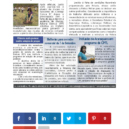
0
0
0
0