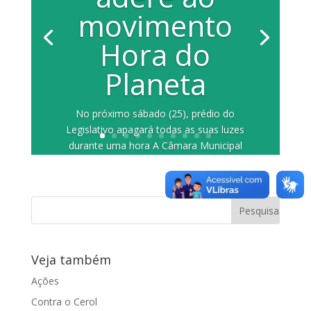
movimento
Hora do
Planeta
No próximo sábado (25), prédio do
Legislativo apagará todas as suas luzes
durante uma hora A Câmara Municipal
de...
Veja também
Ações
Contra o Cerol