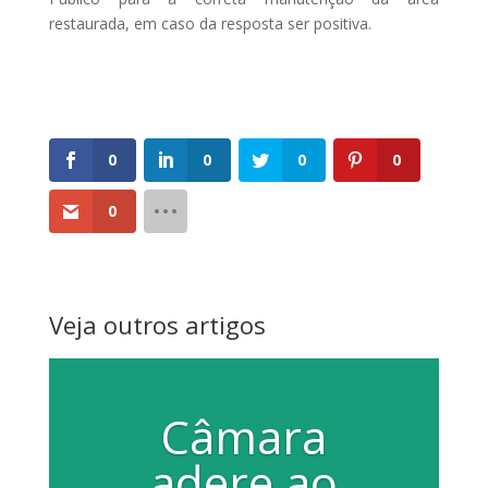
restaurada, em caso da resposta ser positiva.
0
0
0
0
0
Veja outros artigos
Câmara
adere ao