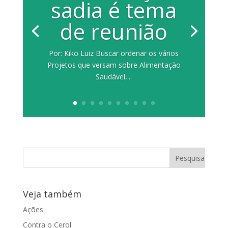
sadia é tema
de reunião
Por: Kiko Luiz Buscar ordenar os vários
Projetos que versam sobre Alimentação
Saudável,...
Veja também
Ações
Contra o Cerol