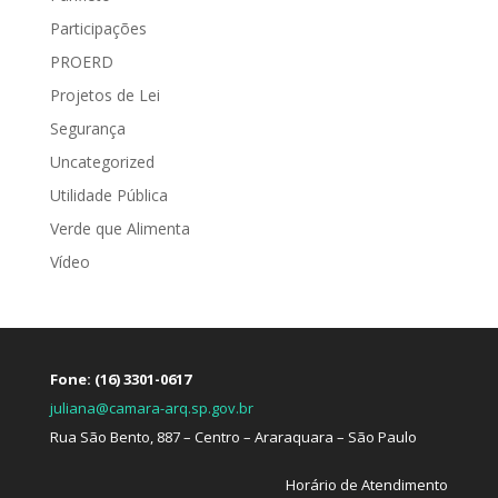
Participações
PROERD
Projetos de Lei
Segurança
Uncategorized
Utilidade Pública
Verde que Alimenta
Vídeo
Fone: (16) 3301-0617
juliana@camara-arq.sp.gov.br
Rua São Bento, 887 – Centro – Araraquara – São Paulo
Horário de Atendimento