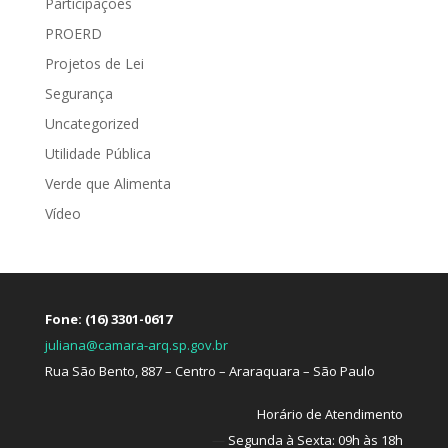
Participações
PROERD
Projetos de Lei
Segurança
Uncategorized
Utilidade Pública
Verde que Alimenta
Vídeo
Fone: (16) 3301-0617
juliana@camara-arq.sp.gov.br
Rua São Bento, 887 – Centro – Araraquara – São Paulo
Horário de Atendimento
—
Segunda à Sexta: 09h às 18h