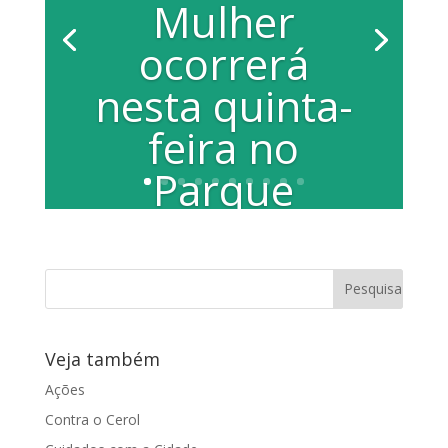
Mulher
ocorrerá
nesta quinta-
feira no
Parque
Infantil
Por Francisco de Assis Bergamin Nesta
quinta-feira, das 9 às 17 horas, será
realizada a 12ª edição do Programa
Momento...
Veja também
Ações
Contra o Cerol