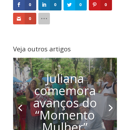
0
0
0
0
0
Veja outros artigos
Juliana
comemora
avanços do
“Momento
Mulher”