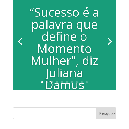
“Sucesso é a
palavra que
define o
Momento
Mulher”, diz
Juliana
Damus
Por Assessoria de Imprensa Com
orientações na área de saúde, jurídica,
previdência social, teste de glicemia,
aferição...