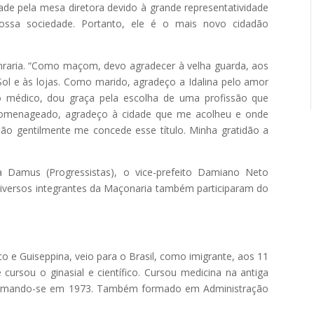
ade pela mesa diretora devido à grande representatividade
ssa sociedade. Portanto, ele é o mais novo cidadão
nraria. “Como maçom, devo agradecer à velha guarda, aos
ol e às lojas. Como marido, agradeço a Idalina pelo amor
o médico, dou graça pela escolha de uma profissão que
homenageado, agradeço à cidade que me acolheu e onde
tão gentilmente me concede esse título. Minha gratidão a
a Damus (Progressistas), o vice-prefeito Damiano Neto
diversos integrantes da Maçonaria também participaram do
 e Guiseppina, veio para o Brasil, como imigrante, aos 11
cursou o ginasial e científico. Cursou medicina na antiga
 formando-se em 1973. Também formado em Administração