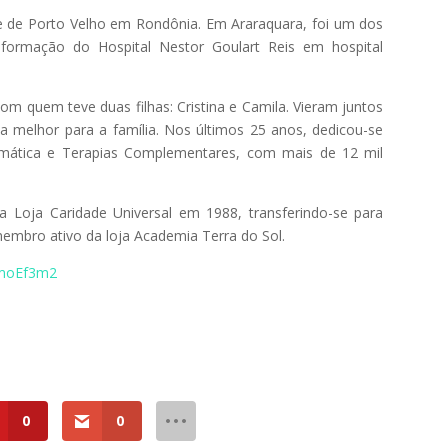
se de Porto Velho em Rondônia. Em Araraquara, foi um dos
sformação do Hospital Nestor Goulart Reis em hospital
 quem teve duas filhas: Cristina e Camila. Vieram juntos
a melhor para a família. Nos últimos 25 anos, dedicou-se
omática e Terapias Complementares, com mais de 12 mil
 Loja Caridade Universal em 1988, transferindo-se para
embro ativo da loja Academia Terra do Sol.
HsmoEf3m2
0
0