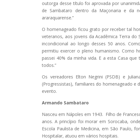
outorga desse título foi aprovada por unanimid
de Sambataro dentro da Maçonaria e da no
araraquarense.”
O homenageado ficou grato por receber tal ho
veteranos, aos jovens da Acadêmica Terra do S
incondicional ao longo desses 50 anos. Com
permitiu exercer o pleno humanismo. Como 
passei 40% da minha vida. E a esta Casa que 
todos.”
Os vereadores Elton Negrini (PSDB) e Julian
(Progressistas), familiares do homenageado e 
evento.
Armando Sambataro
Nasceu em Nápoles em 1943. Filho de Francesco
anos. A princípio foi morar em Sorocaba, onde 
Escola Paulista de Medicina, em São Paulo,
Hospitalar, atuou em vários hospitais.