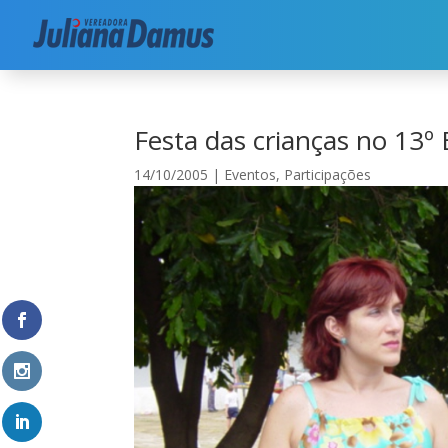
Início
|
Segurança
|
Eventos
|
Festa das criança
Festa das crianças no 13º B
14/10/2005
|
Eventos
,
Participações