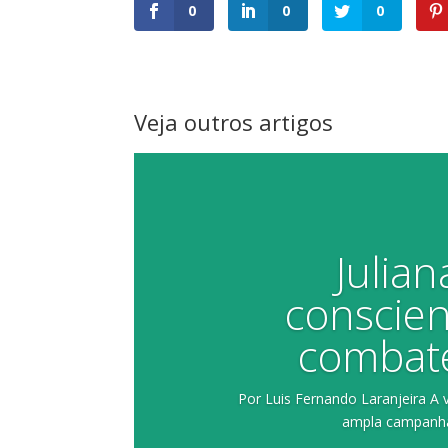
0
0
0
Veja outros artigos
Julia
conscien
combat
Por Luis Fernando Laranjeira A
ampla campanha 