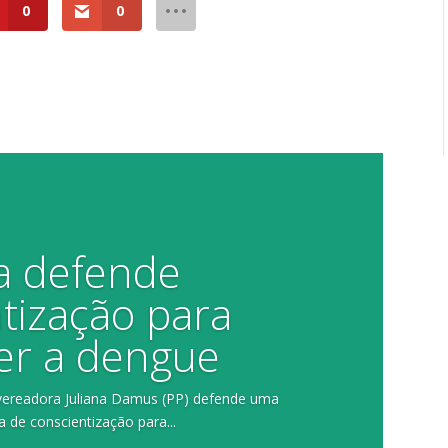
0
0
na defende
tização para
er a dengue
 vereadora Juliana Damus (PP) defende uma
de conscientização para...