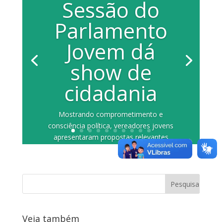
Sessão do
Parlamento
Jovem dá
show de
cidadania
Mostrando comprometimento e
consciência política, vereadores jovens
apresentaram propostas relevantes
para a cidade...
Veja também