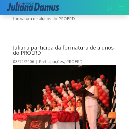
Início
|
Segurança
|
PROERD
|
Juliana participa da
formatura de alunos do PROERD
Juliana participa da formatura de alunos
do PROERD
08/12/2006
|
Participações
,
PROERD