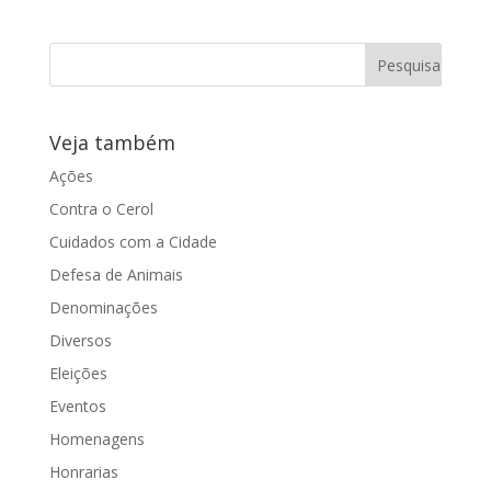
Dia 20 de agosto, a Maçonaria é
celebrada na morada do sol. Por isso,
na Casa de Leis, a comemoração foi em
dose dupla...
Veja também
Ações
Contra o Cerol
Cuidados com a Cidade
Defesa de Animais
Denominações
Diversos
Eleições
Eventos
Homenagens
Honrarias