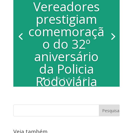
Vereadores
prestigiam
comemoraçã
o do 32º
aniversário
da Policia
Rodoviária
Por Maria Luiza Rosato Comemorando
o seu 32º aniversário, a Polícia
Rodoviária realizou nessa quarta-feira
(30) na...
Veja também