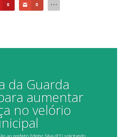
0
0
a da Guarda
 para aumentar
a no velório
nicipal
o ao prefeito Edinho Silva (PT) solicitando