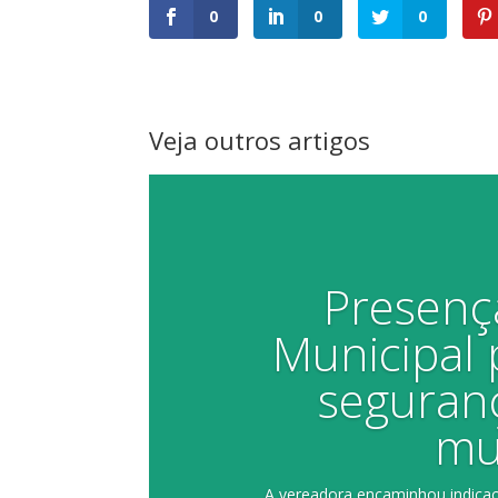
0
0
0
Veja outros artigos
Presenç
Municipal
seguranç
mu
A vereadora encaminhou indicaçã