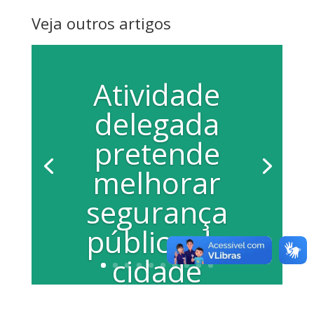
Veja outros artigos
Atividade
delegada
pretende
melhorar
segurança
pública da
cidade
Na noite da última terça-feira (2/08), a