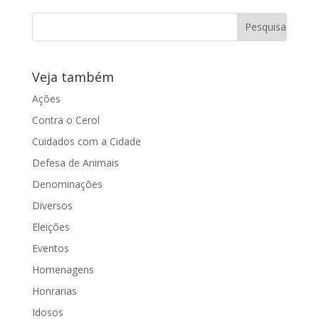
Câmara Municipal aprovou o projeto
que permite a gratificação por
desempenho...
Veja também
Ações
Contra o Cerol
Cuidados com a Cidade
Defesa de Animais
Denominações
Diversos
Eleições
Eventos
Homenagens
Honrarias
Idosos