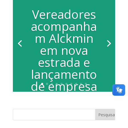
Vereadores
acompanha
m Alckmin
em nova
estrada e
lançamento
de empresa
Uma comissão formada por doze
vereadores acompanhou nesta sexta-
feira o governador Geraldo Alckmin
(PSDB) durante dois...