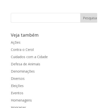
Juliana Damus solicita ao governador
Geraldo Alckimin o aumento do efetivo
da polícia rodoviária para a instalação
de...
Veja também
Ações
Contra o Cerol
Cuidados com a Cidade
Defesa de Animais
Denominações
Diversos
Eleições
Eventos
Homenagens
Honrarias