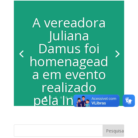
A vereadora
Juliana
Damus foi
homenagead
a em evento
realizado
pela Infosys
Por Paula Benedicto A vereadora
Juliana Damus foi homenageada em
evento realizado pela Infosys, na noite
de quinta...