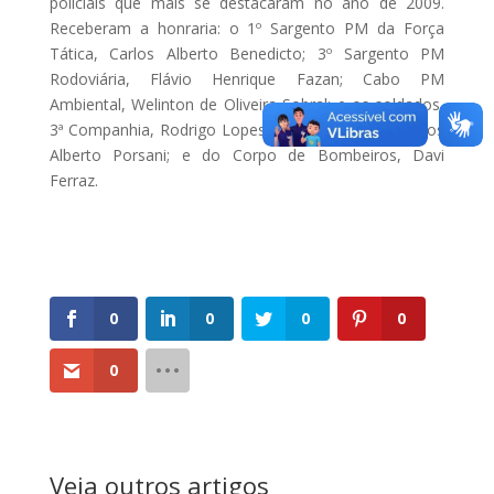
policiais que mais se destacaram no ano de 2009.
Receberam a honraria: o 1º Sargento PM da Força
Tática, Carlos Alberto Benedicto; 3º Sargento PM
Rodoviária, Flávio Henrique Fazan; Cabo PM
Ambiental, Welinton de Oliveira Sobral; e os soldados,
3ª Companhia, Rodrigo Lopes do Santos; 1ª Cia Carlos
Alberto Porsani; e do Corpo de Bombeiros, Davi
Ferraz.
0
0
0
0
0
Veja outros artigos