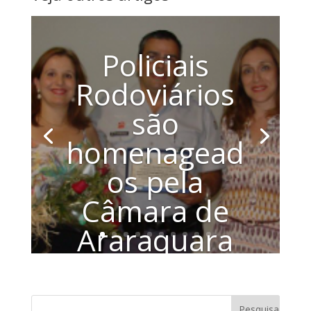
Policiais
Rodoviários
são
homenagead
os pela
Câmara de
Araraquara
Por: Fernando Stivaletti e Paula Cardoso
A tarde de sexta-feira, 08 de agosto,
foi repleta de homenagens em...