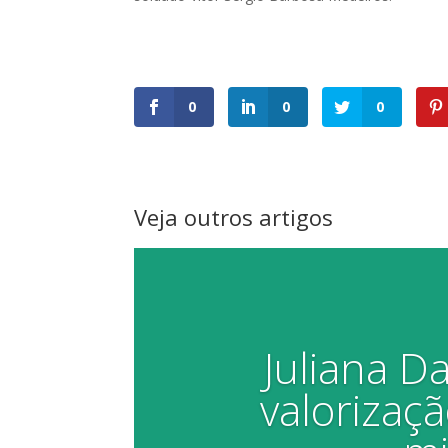
0
0
0
Veja outros artigos
Juliana 
valorizaçã