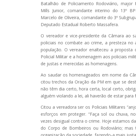
Batalhão de Policiamento Rodoviário, major
Mills Junior, comandante interino do 13º BP
Marcelo de Oliveira, comandante do 3º Subgru
Deputado Estadual Roberto Massafera.
O vereador e vice-presidente da Câmara ao 
policiais no combate ao crime, a presteza no
população. O vereador enalteceu a proposta 
Policial Militar e a homenagem aos policiais mi
de justas e merecidas as homenagens.
Ao saudar os homenageados em nome da Câmar
citou trechos da Oração da PM em que se dest
não têm dia certo, hora certa, local certo, obri
alguém violando a lei, ali haverão de estar para 
Citou a vereadora ser os Policiais Militares 
esforços em proteger. “Faça sol ou chuva, n
vezes desigual contra o crime. Hoje estamos dand
do Corpo de Bombeiros ou Rodoviário; mas to
organização da sociedade, fazendo-a mais justa e