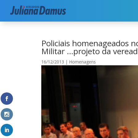
Início
|
Segurança
|
Homenagens
|
Policiais h
Policiais homenageados no
Militar …projeto da verea
16/12/2013
|
Homenagens