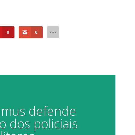
0
0
Damus defende
o dos policiais