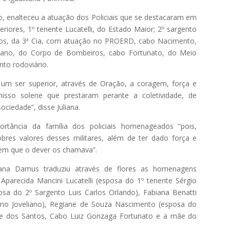
, enalteceu a atuação dos Policiais que se destacaram em
riores, 1º tenente Lucatelli, do Estado Maior; 2º sargento
ntos, da 3ª Cia, com atuação no PROERD, cabo Nacimento,
eliano, do Corpo de Bombeiros, cabo Fortunato, do Meio
nto rodoviário.
m ser superior, através de Oração, a coragem, força e
isso solene que prestaram perante a coletividade, de
ociedade”, disse Juliana.
rtância da família dos policiais homenageados “pois,
bres valores desses militares, além de ter dado força e
 em que o dever os chamava”.
iana Damus traduziu através de flores as homenagens
 Aparecida Mancini Lucatelli (esposa do 1º tenente Sérgio
osa do 2º Sargento Luis Carlos Orlando), Fabiana Benatti
tiano Joveliano), Regiane de Souza Nascimento (esposa do
le dos Santos, Cabo Luiz Gonzaga Fortunato e a mãe do