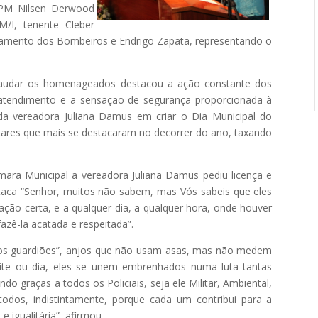
 PM Nilsen Derwood
M/I, tenente Cleber
pamento dos Bombeiros e Endrigo Zapata, representando o
saudar os homenageados destacou a ação constante dos
 atendimento e a sensação de segurança proporcionada à
da vereadora Juliana Damus em criar o Dia Municipal do
litares que mais se destacaram no decorrer do ano, taxando
a Municipal a vereadora Juliana Damus pediu licença e
aca “Senhor, muitos não sabem, mas Vós sabeis que eles
gação certa, e a qualquer dia, a qualquer hora, onde houver
fazê-la acatada e respeitada”.
“anjos guardiões”, anjos que não usam asas, mas não medem
oite ou dia, eles se unem embrenhados numa luta tantas
o graças a todos os Policiais, seja ele Militar, Ambiental,
dos, indistintamente, porque cada um contribui para a
 igualitária”, afirmou.