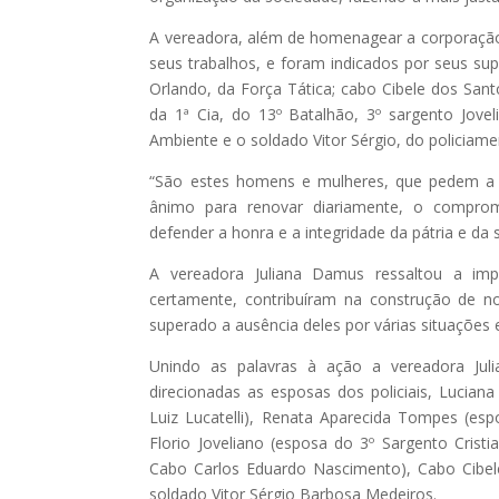
A vereadora, além de homenagear a corporação
seus trabalhos, e foram indicados por seus supe
Orlando, da Força Tática; cabo Cibele dos Sa
da 1ª Cia, do 13º Batalhão, 3º sargento Jov
Ambiente e o soldado Vitor Sérgio, do policiame
“São estes homens e mulheres, que pedem a u
ânimo para renovar diariamente, o comprom
defender a honra e a integridade da pátria e da s
A vereadora Juliana Damus ressaltou a impo
certamente, contribuíram na construção de no
superado a ausência deles por várias situações
Unindo as palavras à ação a vereadora Jul
direcionadas as esposas dos policiais, Luciana
Luiz Lucatelli), Renata Aparecida Tompes (esp
Florio Joveliano (esposa do 3º Sargento Cris
Cabo Carlos Eduardo Nascimento), Cabo Cibe
soldado Vitor Sérgio Barbosa Medeiros.