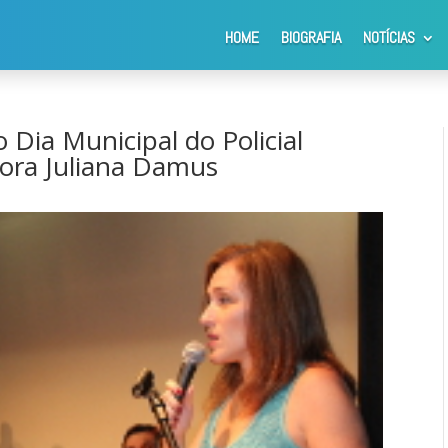
HOME
BIOGRAFIA
NOTÍCIAS
omenageados no Dia Municipal do Policial Militar …projeto da veread
 Dia Municipal do Policial
dora Juliana Damus