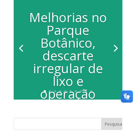
Melhorias no
Parque
Botânico,
descarte
irregular de
lixo e
operação
cerol
https://www.youtube.com/watch?
v=VbR09XJ1nZY Na sessão ordinária da
terça feira, dia 1°, a vereadora Juliana...