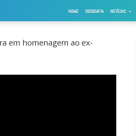
HOME
BIOGRAFIA
NOTÍCIAS
m homenagem ao ex- vereador Elias Damus
iara em homenagem ao ex-