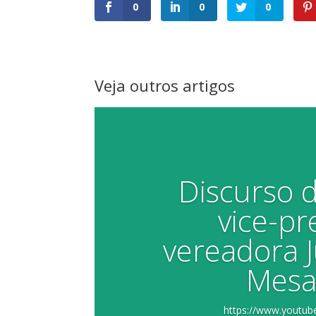
0
0
0
Veja outros artigos
Discurso 
vice-pr
vereadora 
Mesa
https://www.yout