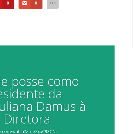
0
0
de posse como
esidente da
Juliana Damus à
 Diretora
ube.com/watch?v=ueZxuC98CNs