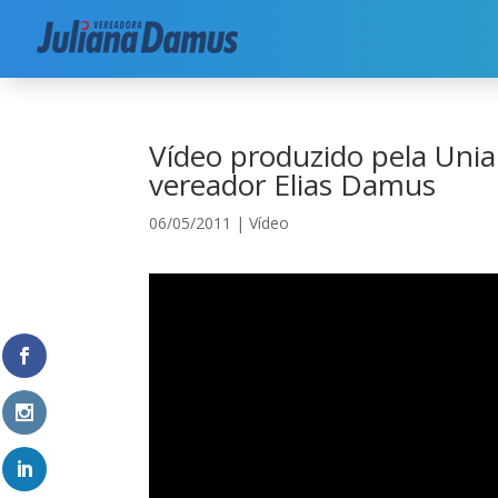
Início
|
Vídeo
|
Vídeo produzido pela Uniara e
Vídeo produzido pela Un
vereador Elias Damus
06/05/2011
|
Vídeo