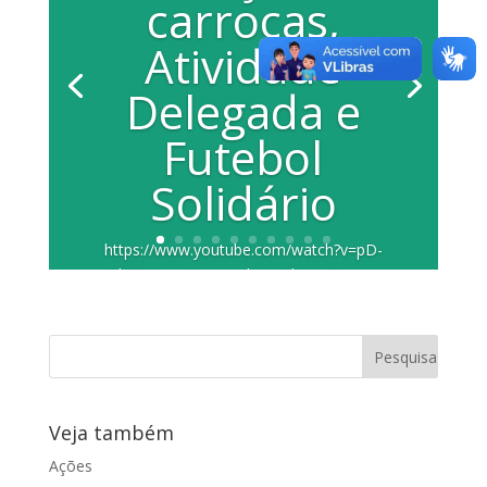
carroças,
Atividade
Delegada e
Futebol
Solidário
https://www.youtube.com/watch?v=pD-
GhC54jac A vereadora Juliana Damus
(PP) falou no Pequeno Expediente sobre
o...
Veja também
Ações