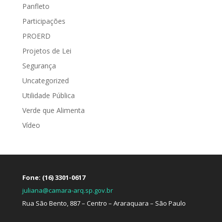
Panfleto
Participações
PROERD
Projetos de Lei
Segurança
Uncategorized
Utilidade Pública
Verde que Alimenta
Vídeo
Fone: (16) 3301-0617
juliana@camara-arq.sp.gov.br
Rua São Bento, 887 – Centro – Araraquara – São Paulo